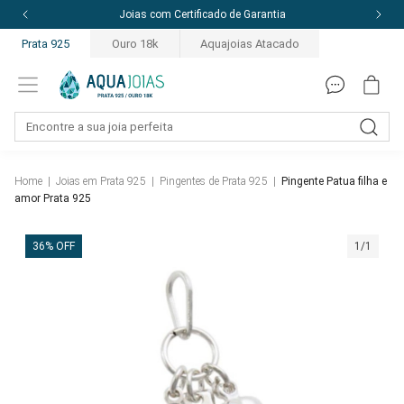
10% off com o cupom: PRIMEIRACOMPRA
Prata 925
Ouro 18k
Aquajoias Atacado
Home
|
Joias em Prata 925
|
Pingentes de Prata 925
|
Pingente Patua filha e
amor Prata 925
36% OFF
1/1