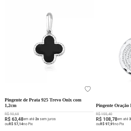
Pingente de Prata 925 Trevo Onix com
1,2cm
Pingente Oração 
R$ 90,68
R$ 155,40
R$ 63,48
R$ 108,78
em até
2x
sem juros
em até
3
ou
R$ 57,14
no Pix
ou
R$ 97,91
no Pix