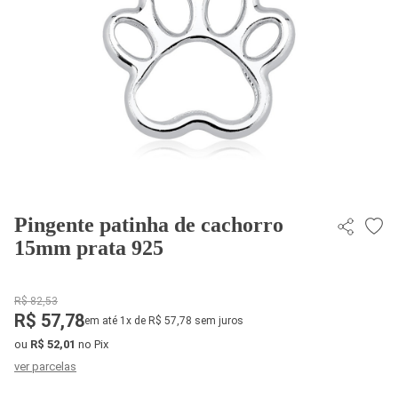
Pingente patinha de cachorro
15mm prata 925
R$ 82,53
R$ 57,78
em até 1x de R$ 57,78 sem juros
ou
R$ 52,01
no Pix
ver parcelas