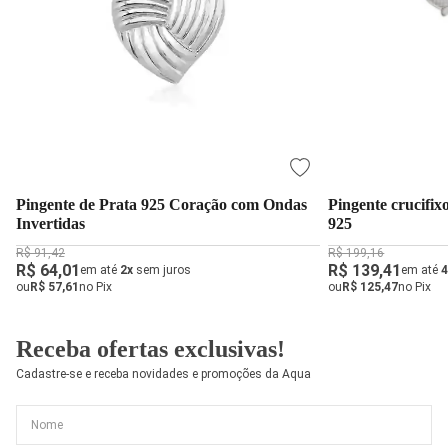
Pingente de Prata 925 Coração com Ondas
Pingente crucifi
Invertidas
925
R$ 91,42
R$ 199,16
R$ 64,01
R$ 139,41
em até
2x
sem juros
em até
4
ou
R$ 57,61
no Pix
ou
R$ 125,47
no Pix
Receba ofertas exclusivas!
Cadastre-se e receba novidades e promoções da Aqua