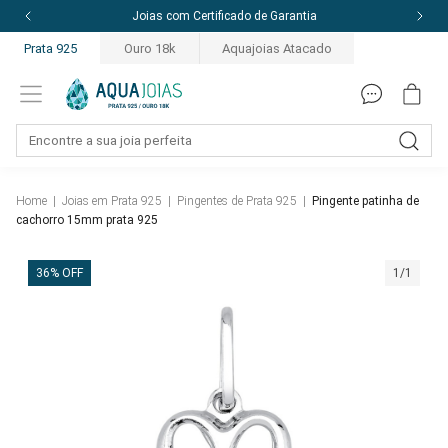
10% off com o cupom: PRIMEIRACOMPRA
Prata 925
Ouro 18k
Aquajoias Atacado
Home
|
Joias em Prata 925
|
Pingentes de Prata 925
|
Pingente patinha de
cachorro 15mm prata 925
36% OFF
1/1