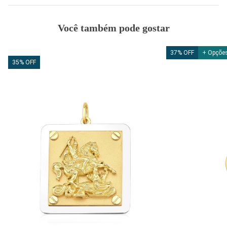
Você também pode gostar
37% OFF
+ Opções
35% OFF