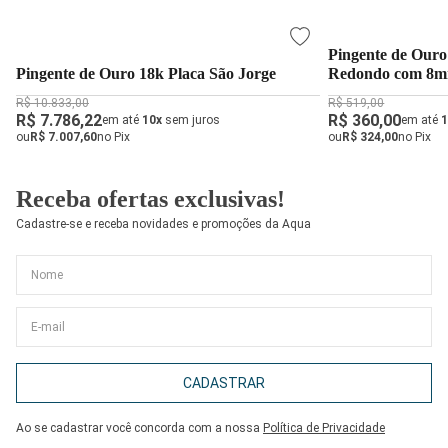
Pingente de Ouro
Pingente de Ouro 18k Placa São Jorge
Redondo com 8
R$ 10.833,00
R$ 519,00
R$ 7.786,22
R$ 360,00
em até
10x
sem juros
em até
1
ou
R$ 7.007,60
no Pix
ou
R$ 324,00
no Pix
Receba ofertas exclusivas!
Cadastre-se e receba novidades e promoções da Aqua
CADASTRAR
Ao se cadastrar você concorda com a nossa
Política de Privacidade