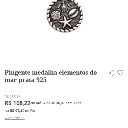
Pingente medalha elementos do
mar prata 925
R$ 155,16
R$ 108,22
em até 3x de R$ 36,07 sem juros
ou
R$ 97,40
no Pix
ver parcelas