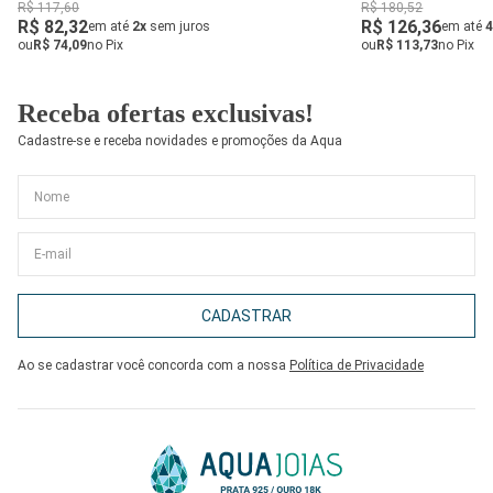
R$ 117,60
R$ 180,52
R$ 82,32
R$ 126,36
em até
2x
sem juros
em até
4
ou
R$ 74,09
no Pix
ou
R$ 113,73
no Pix
Receba ofertas exclusivas!
Cadastre-se e receba novidades e promoções da Aqua
CADASTRAR
Ao se cadastrar você concorda com a nossa
Política de Privacidade