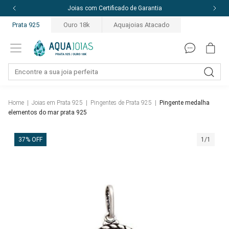
Joias com Certificado de Garantia
Prata 925
Ouro 18k
Aquajoias Atacado
Home
|
Joias em Prata 925
|
Pingentes de Prata 925
|
Pingente medalha
elementos do mar prata 925
37% OFF
1/1