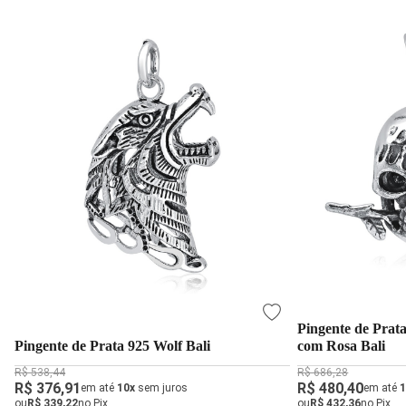
Pingente de Prat
Pingente de Prata 925 Wolf Bali
com Rosa Bali
R$ 538,44
R$ 686,28
R$ 376,91
R$ 480,40
em até
10x
sem juros
em até
1
ou
R$ 339,22
no Pix
ou
R$ 432,36
no Pix