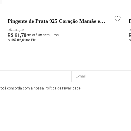
Pingente de Prata 925 Coração Mamãe e
Filha
R$ 131,12
R
R$ 91,78
em até
3x
sem juros
ou
R$ 82,61
no Pix
o
 você concorda com a nossa
Política de Privacidade