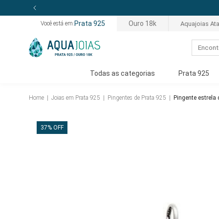
Prata 925
Ouro 18k
Aquajoias At
Você está em:
Todas as categorias
Prata 925
Home
|
Joias em Prata 925
|
Pingentes de Prata 925
|
Pingente estrela
37% OFF