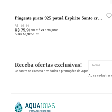
Pingente prata 925 patuá Espirito Santo cruz
pérola
R$ 108,44
R$ 75,91
em até
2x
sem juros
ou
R$ 68,32
no Pix
Receba ofertas exclusivas!
Cadastre-se e receba novidades e promoções da Aqua
Ao se cadastrar