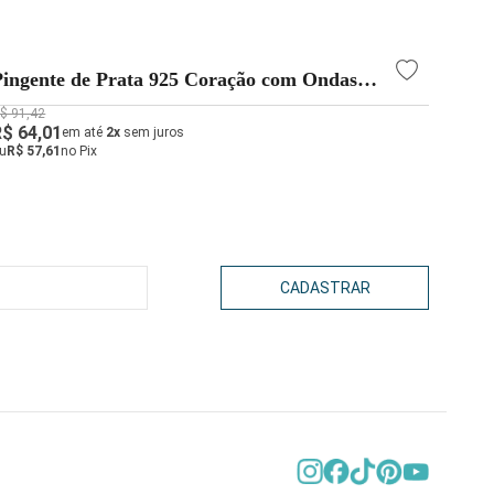
Pingente de Prata 925 Coração com Ondas
Ping
Invertidas
$ 91,42
R$ 109
R$ 64,01
R$ 76
em até
2x
sem juros
u
R$ 57,61
no Pix
ou
R$ 6
CADASTRAR