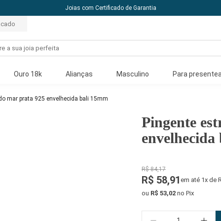
10% off com o cupom: PRIMEIRACOMPRA
acado
Ouro 18k
Alianças
Masculino
Para presentea
 do mar prata 925 envelhecida bali 15mm
Pingente est
envelhecida
R$ 84,17
R$ 58,91
em até 1x de 
ou
R$ 53,02
no Pix
Quantidade