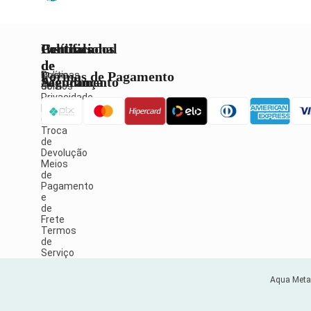
Institucional
Políticas
Central
Certificados
de
de
Formas de Pagamento
Quem
Políticas
Atendimento
Segurança
Somos
de
Privacidade
Política
Fale
de
Conosco
Troca
de
Devolução
Meios
de
Pagamento
e
de
Frete
Termos
de
Serviço
Aqua Metai