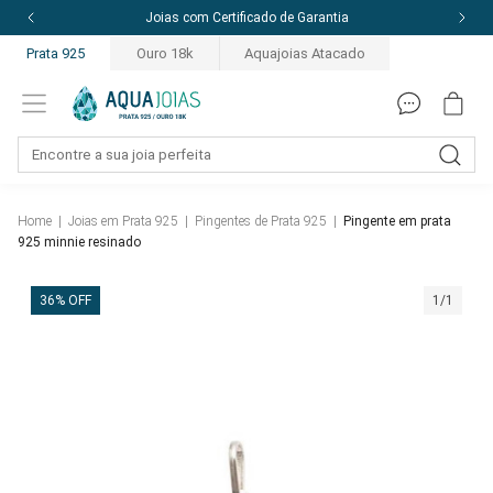
10% off com o cupom: PRIMEIRACOMPRA
Prata 925
Ouro 18k
Aquajoias Atacado
Home
|
Joias em Prata 925
|
Pingentes de Prata 925
|
Pingente em prata
925 minnie resinado
36% OFF
1/1