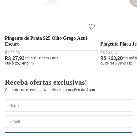
Pingente de Prata 925 Olho Grego Azul
Escuro
Pingente Placa Je
R$ 39,90
R$ 233,14
R$ 27,93
R$ 163,20
em até
1x
sem juros
em até
5
ou
R$ 25,14
no Pix
ou
R$ 146,88
no Pix
Receba ofertas exclusivas!
Cadastre-se e receba novidades e promoções da Aqua