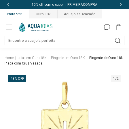
10% off com o cupom: PRIMEIRACOMPRA
Prata 925
Ouro 18k
Aquajoias Atacado
Home
|
Joias em Ouro 18K
|
Pingente em Ouro 18K
|
Pingente de Ouro 18k
Placa com Cruz Vazada
43% OFF
1/2