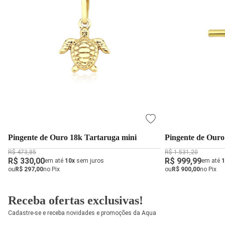
Pingente de Ouro 18k Tartaruga mini
Pingente de Ouro
R$ 473,85
R$ 1.531,20
R$ 330,00
R$ 999,99
em até
10x
sem juros
em até
1
ou
R$ 297,00
no Pix
ou
R$ 900,00
no Pix
Receba ofertas exclusivas!
Cadastre-se e receba novidades e promoções da Aqua