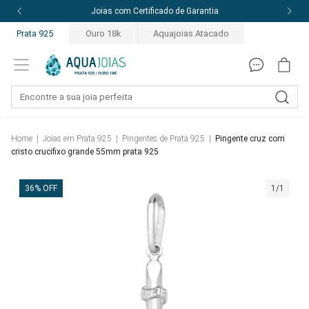
10% off com o cupom: PRIMEIRACOMPRA
Prata 925
Ouro 18k
Aquajoias Atacado
Home
|
Joias em Prata 925
|
Pingentes de Prata 925
|
Pingente cruz com
cristo crucifixo grande 55mm prata 925
36% OFF
1/1