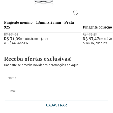
Pingente menino - 13mm x 28mm - Prata
925
Pingente coração 
R$ 101,98
R$ 139,23
R$ 71,39
R$ 97,47
em até
2x
sem juros
em até
3x
ou
R$ 64,26
no Pix
ou
R$ 87,73
no Pix
Receba ofertas exclusivas!
Cadastre-se e receba novidades e promoções da Aqua
CADASTRAR