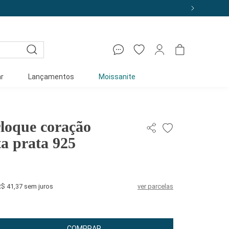
MEIRACOMPRA
r
Lançamentos
Moissanite
rloque coração
ta prata 925
R$ 41,37 sem juros
ver parcelas
COMPRAR