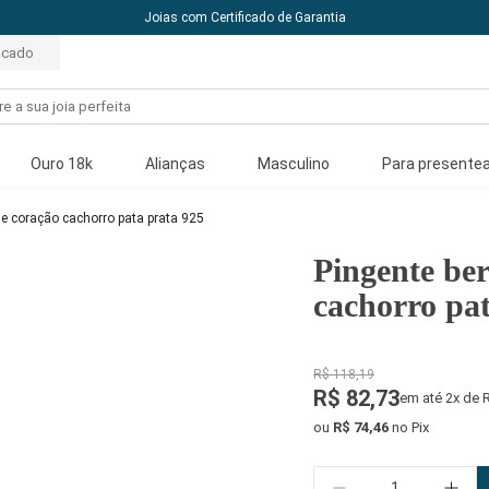
10% off com o cupom: PRI
acado
Ouro 18k
Alianças
Masculino
Para presentea
ue coração cachorro pata prata 925
Pingente be
cachorro pa
R$ 118,19
R$ 82,73
em até 2x de 
ou
R$ 74,46
no Pix
Quantidade