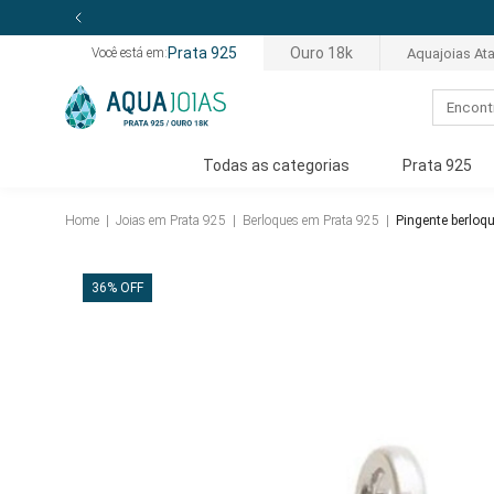
Prata 925
Ouro 18k
Aquajoias At
Você está em:
Todas as categorias
Prata 925
Home
|
Joias em Prata 925
|
Berloques em Prata 925
|
Pingente berloq
36% OFF