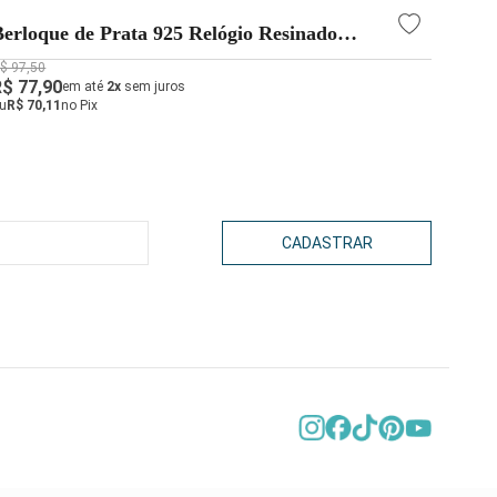
Berloque de Prata 925 Relógio Resinado
Berl
Passador
$ 97,50
R$ 111
R$ 77,90
R$ 78
em até
2x
sem juros
u
R$ 70,11
no Pix
ou
R$ 7
CADASTRAR