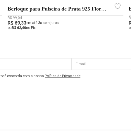
Berloque para Pulseira de Prata 925 Flor
Vermelha
R$ 99,04
R
R$ 69,33
em até
2x
sem juros
ou
R$ 62,40
no Pix
o
 você concorda com a nossa
Política de Privacidade