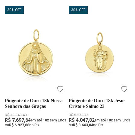
30% OFF
30% OFF
Pingente de Ouro 18k Nossa
Pingente de Ouro 18k Jesus
Senhora das Graças
Cristo e Salmo 23
R$ 10.040,40
R$ 5.279,76
R$ 7.697,64
R$ 4.047,82
em até
10x
sem juros
em até
10x
sem juros
ou
R$ 6.927,88
no Pix
ou
R$ 3.643,04
no Pix