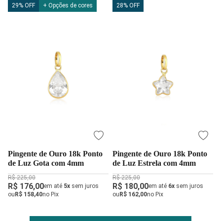
29% OFF
+ Opções de cores
28% OFF
Pingente de Ouro 18k Ponto
Pingente de Ouro 18k Ponto
de Luz Gota com 4mm
de Luz Estrela com 4mm
R$ 225,00
R$ 225,00
R$ 176,00
R$ 180,00
em até
5x
sem juros
em até
6x
sem juros
ou
R$ 158,40
no Pix
ou
R$ 162,00
no Pix