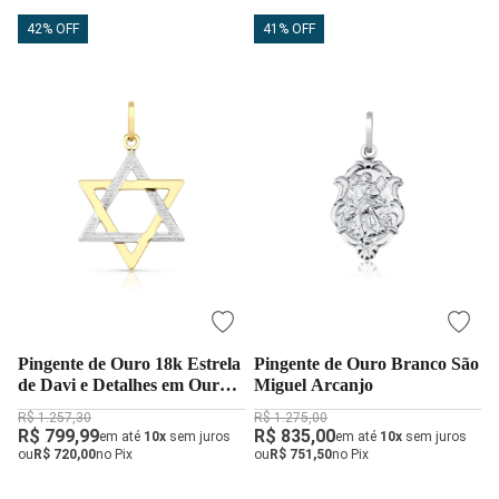
42% OFF
41% OFF
Pingente de Ouro 18k Estrela
Pingente de Ouro Branco São
de Davi e Detalhes em Ouro
Miguel Arcanjo
Branco
R$ 1.257,30
R$ 1.275,00
R$ 799,99
R$ 835,00
em até
10x
sem juros
em até
10x
sem juros
ou
R$ 720,00
no Pix
ou
R$ 751,50
no Pix