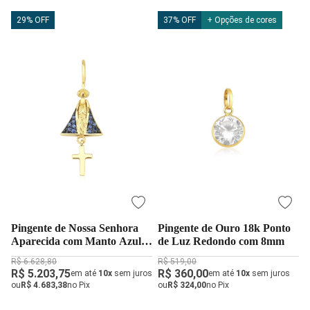
29% OFF
37% OFF
+ Opções de cores
Pingente de Nossa Senhora
Pingente de Ouro 18k Ponto
Aparecida com Manto Azul
de Luz Redondo com 8mm
em Safira - Ouro 18k - 750
R$ 6.628,80
R$ 519,00
R$ 5.203,75
R$ 360,00
em até
10x
sem juros
em até
10x
sem juros
ou
R$ 4.683,38
no Pix
ou
R$ 324,00
no Pix