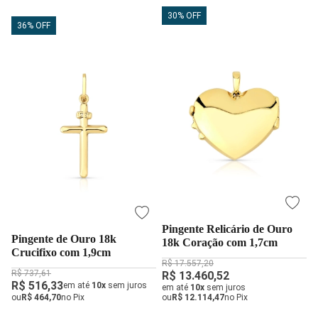
30% OFF
36% OFF
Pingente Relicário de Ouro
Pingente de Ouro 18k
18k Coração com 1,7cm
Crucifixo com 1,9cm
R$ 17.557,20
R$ 737,61
R$ 13.460,52
R$ 516,33
em até
10x
sem juros
em até
10x
sem juros
ou
R$ 464,70
no Pix
ou
R$ 12.114,47
no Pix