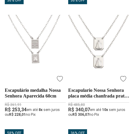
36% OFF
36% OFF
Escapulário medalha Nossa
Escapulario Nossa Senhora
Senhora Aparecida 60cm
placa média chanfrada prata
925
R$ 361,91
R$ 485,80
R$ 253,34
R$ 340,07
em até
8x
sem juros
em até
10x
sem juros
ou
R$ 228,01
no Pix
ou
R$ 306,07
no Pix
58% OFF
36% OFF