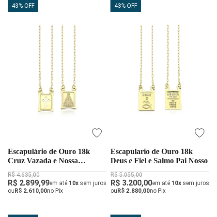
43% OFF
43% OFF
Escapulário de Ouro 18k
Escapulario de Ouro 18k
Cruz Vazada e Nossa
Deus e Fiel e Salmo Pai Nosso
Senhora Aparecida
R$ 4.635,00
R$ 5.055,00
R$ 2.899,99
R$ 3.200,00
em até
10x
sem juros
em até
10x
sem juros
ou
R$ 2.610,00
no Pix
ou
R$ 2.880,00
no Pix