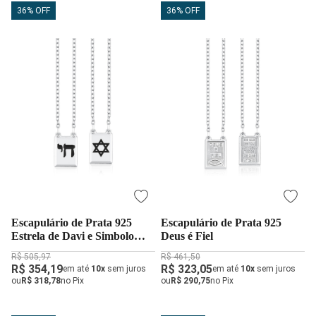
36% OFF
36% OFF
Escapulário de Prata 925
Escapulário de Prata 925
Estrela de Davi e Simbolo
Deus é Fiel
Chai
R$ 505,97
R$ 461,50
R$ 354,19
R$ 323,05
em até
10x
sem juros
em até
10x
sem juros
ou
R$ 318,78
no Pix
ou
R$ 290,75
no Pix