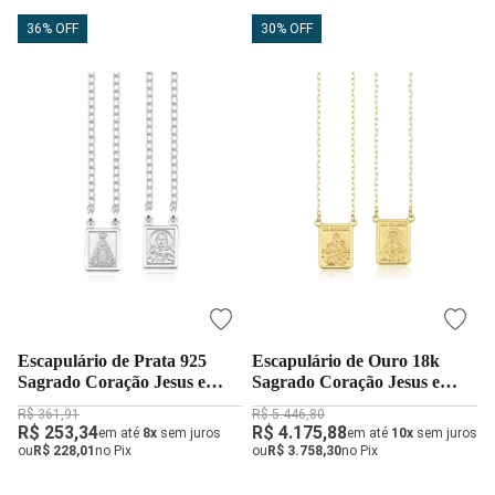
36% OFF
30% OFF
Escapulário de Prata 925
Escapulário de Ouro 18k
Sagrado Coração Jesus e
Sagrado Coração Jesus e
Nossa Senhora
Nossa Senhora do Carmo
R$ 361,91
R$ 5.446,80
Grande
R$ 253,34
R$ 4.175,88
em até
8x
sem juros
em até
10x
sem juros
ou
R$ 228,01
no Pix
ou
R$ 3.758,30
no Pix