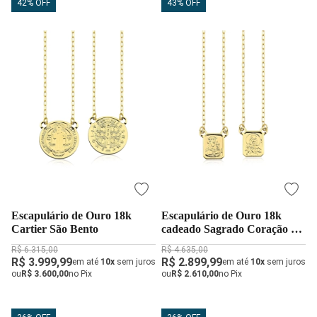
42% OFF
43% OFF
Escapulário de Ouro 18k
Escapulário de Ouro 18k
Cartier São Bento
cadeado Sagrado Coração de
Jesus Dupla Face
R$ 6.315,00
R$ 4.635,00
R$ 3.999,99
R$ 2.899,99
em até
10x
sem juros
em até
10x
sem juros
ou
R$ 3.600,00
no Pix
ou
R$ 2.610,00
no Pix