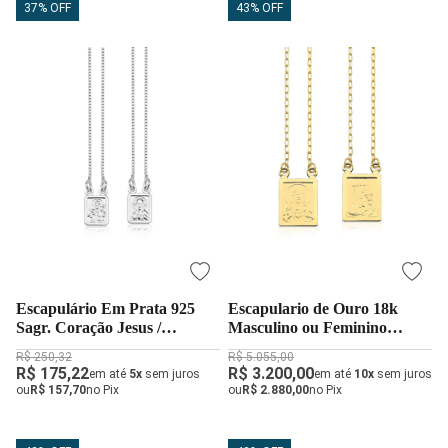
37% OFF
43% OFF
Escapulário Em Prata 925
Escapulario de Ouro 18k
Sagr. Coração Jesus /
Masculino ou Feminino
Senhora Carmo
Medalha Média
R$ 250,32
R$ 5.055,00
R$ 175,22
R$ 3.200,00
em até
5x
sem juros
em até
10x
sem juros
ou
R$ 157,70
no Pix
ou
R$ 2.880,00
no Pix