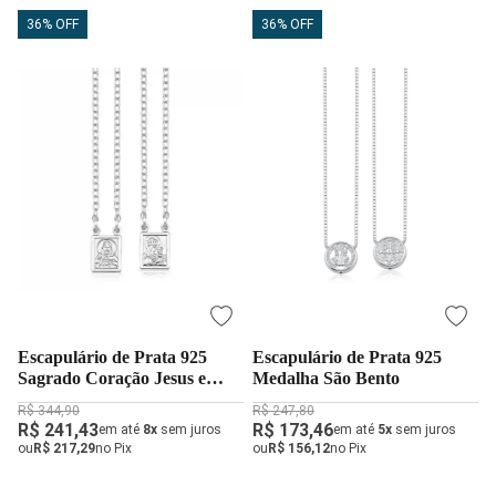
36% OFF
36% OFF
Escapulário de Prata 925
Escapulário de Prata 925
Sagrado Coração Jesus e
Medalha São Bento
Nossa Senhora do Carmo
R$ 344,90
R$ 247,80
R$ 241,43
R$ 173,46
em até
8x
sem juros
em até
5x
sem juros
ou
R$ 217,29
no Pix
ou
R$ 156,12
no Pix