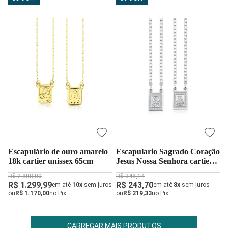
Escapulário de ouro amarelo
Escapulario Sagrado Coração
18k cartier unissex 65cm
Jesus Nossa Senhora cartier
60cm
R$ 2.808,00
R$ 348,14
R$ 1.299,99
R$ 243,70
em até
10x
sem juros
em até
8x
sem juros
ou
R$ 1.170,00
no Pix
ou
R$ 219,33
no Pix
CARREGAR MAIS PRODUTOS