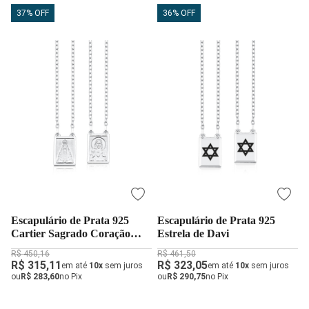
37% OFF
36% OFF
Escapulário de Prata 925
Escapulário de Prata 925
Cartier Sagrado Coração
Estrela de Davi
Jesus e Nossa Senhora
R$ 450,16
R$ 461,50
Aparecida
R$ 315,11
R$ 323,05
em até
10x
sem juros
em até
10x
sem juros
ou
R$ 283,60
no Pix
ou
R$ 290,75
no Pix