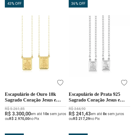
43% OFF
36% OFF
Escapulário de Ouro 18k
Escapulário de Prata 925
Sagrado Coração Jesus e
Sagrado Coração Jesus e
Nossa Senhora do Carmo
Nossa Senhora do Carmo
R$ 5.261,85
R$ 344,90
R$ 3.300,00
R$ 241,43
em até
10x
sem juros
em até
8x
sem juros
ou
R$ 2.970,00
no Pix
ou
R$ 217,29
no Pix