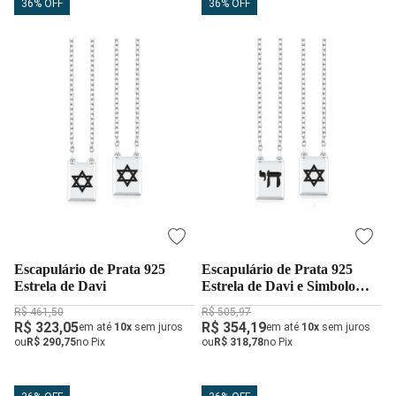
36% OFF
36% OFF
Escapulário de Prata 925
Escapulário de Prata 925
Estrela de Davi
Estrela de Davi e Simbolo
Chai
R$ 461,50
R$ 505,97
R$ 323,05
R$ 354,19
em até
10x
sem juros
em até
10x
sem juros
ou
R$ 290,75
no Pix
ou
R$ 318,78
no Pix