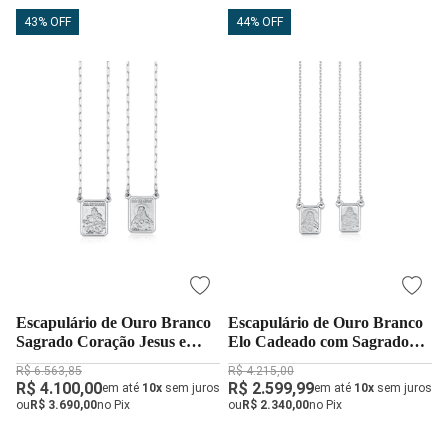
43% OFF
44% OFF
Escapulário de Ouro Branco
Escapulário de Ouro Branco
Sagrado Coração Jesus e
Elo Cadeado com Sagrado
Nossa Senhora do Carmo
Coração Jesus e N. Sra.
R$ 6.563,85
R$ 4.215,00
Grande
Carmo
R$ 4.100,00
R$ 2.599,99
em até
10x
sem juros
em até
10x
sem juros
ou
R$ 3.690,00
no Pix
ou
R$ 2.340,00
no Pix