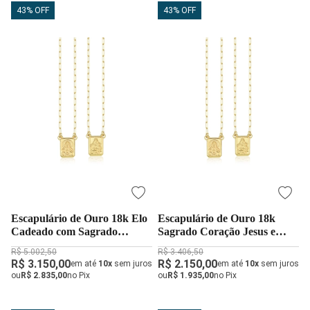
43% OFF
43% OFF
Escapulário de Ouro 18k Elo
Escapulário de Ouro 18k
Cadeado com Sagrado
Sagrado Coração Jesus e
Coração Jesus e Nossa Sr.
Nossa Senhora do Carmo
R$ 5.002,50
R$ 3.406,50
Carmo
mini
R$ 3.150,00
R$ 2.150,00
em até
10x
sem juros
em até
10x
sem juros
ou
R$ 2.835,00
no Pix
ou
R$ 1.935,00
no Pix