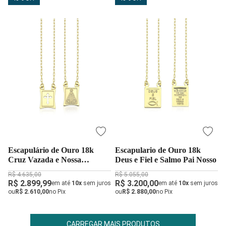
Escapulário de Ouro 18k
Escapulario de Ouro 18k
Cruz Vazada e Nossa
Deus e Fiel e Salmo Pai Nosso
Senhora Aparecida
R$ 4.635,00
R$ 5.055,00
R$ 2.899,99
R$ 3.200,00
em até
10x
sem juros
em até
10x
sem juros
ou
R$ 2.610,00
no Pix
ou
R$ 2.880,00
no Pix
CARREGAR MAIS PRODUTOS