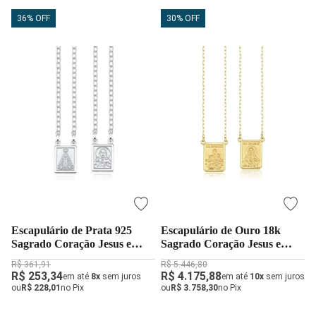
36% OFF
30% OFF
Escapulário de Prata 925
Escapulário de Ouro 18k
Sagrado Coração Jesus e
Sagrado Coração Jesus e
Nossa Senhora
Nossa Senhora do Carmo
R$ 361,91
R$ 5.446,80
Grande
R$ 253,34
R$ 4.175,88
em até
8x
sem juros
em até
10x
sem juros
ou
R$ 228,01
no Pix
ou
R$ 3.758,30
no Pix