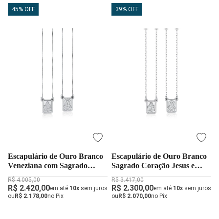
45% OFF
39% OFF
Escapulário de Ouro Branco
Escapulário de Ouro Branco
Veneziana com Sagrado
Sagrado Coração Jesus e
Coração Jesus e N. Sra.
Nossa Senhora do Carmo
R$ 4.005,00
R$ 3.417,00
Carmo
R$ 2.420,00
R$ 2.300,00
em até
10x
sem juros
em até
10x
sem juros
ou
R$ 2.178,00
no Pix
ou
R$ 2.070,00
no Pix