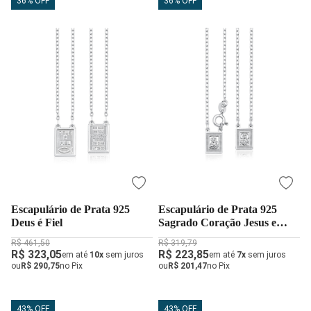
36% OFF
36% OFF
Escapulário de Prata 925
Escapulário de Prata 925
Deus é Fiel
Sagrado Coração Jesus e
Nossa Senhora do Carmo e
R$ 461,50
R$ 319,79
44cm
R$ 323,05
R$ 223,85
em até
10x
sem juros
em até
7x
sem juros
ou
R$ 290,75
no Pix
ou
R$ 201,47
no Pix
43% OFF
43% OFF