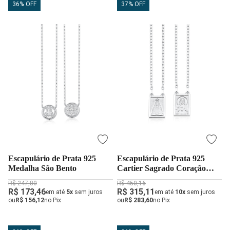
36% OFF
37% OFF
Escapulário de Prata 925
Escapulário de Prata 925
Medalha São Bento
Cartier Sagrado Coração
Jesus e Nossa Senhora
R$ 247,80
R$ 450,16
Aparecida
R$ 173,46
R$ 315,11
em até
5x
sem juros
em até
10x
sem juros
ou
R$ 156,12
no Pix
ou
R$ 283,60
no Pix