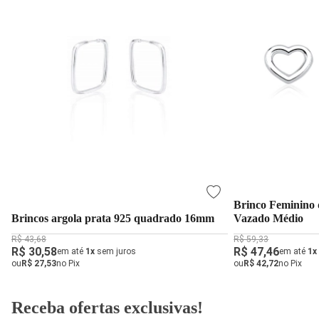
Brinco Feminino 
Brincos argola prata 925 quadrado 16mm
Vazado Médio
R$ 43,68
R$ 59,33
R$ 30,58
R$ 47,46
em até
1x
sem juros
em até
1x
ou
R$ 27,53
no Pix
ou
R$ 42,72
no Pix
Receba ofertas exclusivas!