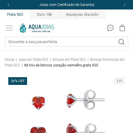
Joias com Certificado de Garantia
Prata 925
Ouro 18k
Aquajoias Atacado
Home
|
Joias em Prata 925
|
Brincos em Prata 925
|
Brincos Femininos em
Prata 925
|
Kit trio de brincos coração vermelho prata 925
36% OFF
1/1