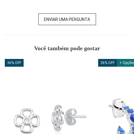
ENVIAR UMA PERGUNTA
Você também pode gostar
36% OFF
36% OFF
+ Opções