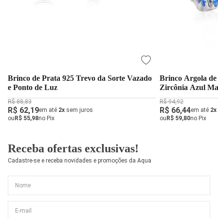
Brinco de Prata 925 Trevo da Sorte Vazado
Brinco Argola d
e Ponto de Luz
Zircônia Azul M
R$ 88,83
R$ 94,92
R$ 62,19
R$ 66,44
em até
2x
sem juros
em até
2x
ou
R$ 55,98
no Pix
ou
R$ 59,80
no Pix
Receba ofertas exclusivas!
Cadastre-se e receba novidades e promoções da Aqua