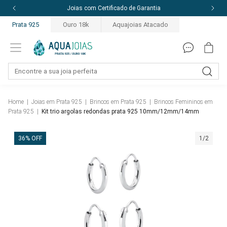
Joias com Certificado de Garantia
Prata 925
Ouro 18k
Aquajoias Atacado
Home
|
Joias em Prata 925
|
Brincos em Prata 925
|
Brincos Femininos em
Prata 925
|
Kit trio argolas redondas prata 925 10mm/12mm/14mm
36% OFF
1/2