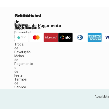
Institucional
Políticas
Central
Certificados
de
de
Formas de Pagamento
Quem
Políticas
Atendimento
Segurança
Somos
de
Privacidade
Política
Fale
de
Conosco
Troca
de
Devolução
Meios
de
Pagamento
e
de
Frete
Termos
de
Serviço
Aqua Metai