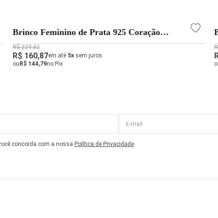
Brinco Feminino de Prata 925 Coração
Abaulado com Pingente Coração Vazado e 1
R$ 229,82
R
corrente
R$ 160,87
em até
5x
sem juros
ou
R$ 144,79
no Pix
o
 você concorda com a nossa
Política de Privacidade