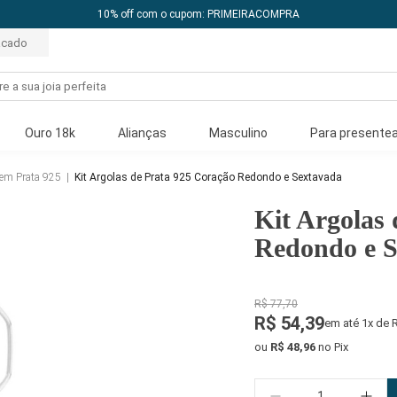
10% off com o cupom: PRIMEIRACOMPRA
acado
Ouro 18k
Alianças
Masculino
Para presentea
 em Prata 925
|
Kit Argolas de Prata 925 Coração Redondo e Sextavada
Kit Argolas
Redondo e S
R$ 77,70
R$ 54,39
em até 1x de 
ou
R$ 48,96
no Pix
Quantidade