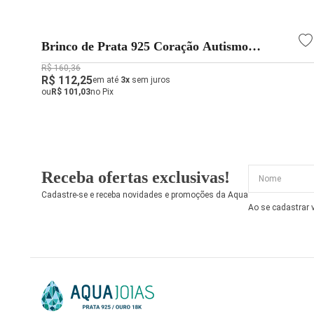
Brinco de Prata 925 Coração Autismo
Quebra-Cabeça
R$ 160,36
R$ 112,25
em até
3x
sem juros
ou
R$ 101,03
no Pix
Receba ofertas exclusivas!
Cadastre-se e receba novidades e promoções da Aqua
Ao se cadastrar