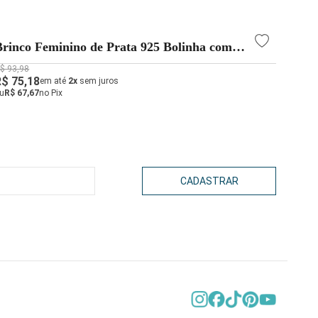
Brinco Feminino de Prata 925 Bolinha com
Trio 
Coração Pendurado Verde Água
Crava
$ 93,98
R$ 88,
R$ 75,18
R$ 61
em até
2x
sem juros
u
R$ 67,67
no Pix
ou
R$ 5
CADASTRAR