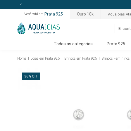
de Garantia
Prata 925
Ouro 18k
Aquajoias At
Você está em:
Todas as categorias
Prata 925
Home
|
Joias em Prata 925
|
Brincos em Prata 925
|
Brincos Femininos
36% OFF