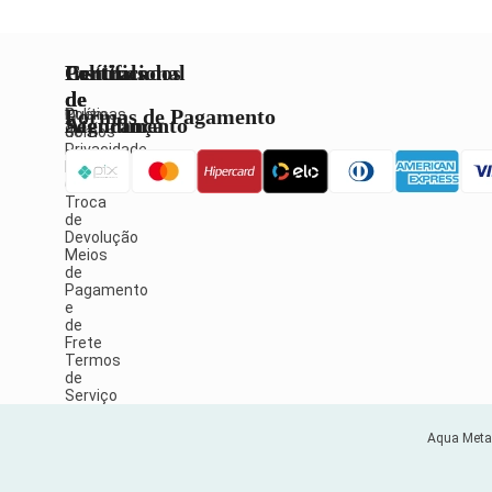
Institucional
Políticas
Central
Certificados
de
de
Formas de Pagamento
Quem
Políticas
Atendimento
Segurança
Somos
de
Privacidade
Política
Fale
de
Conosco
Troca
de
Devolução
Meios
de
Pagamento
e
de
Frete
Termos
de
Serviço
Aqua Metai