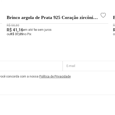
Brinco argola de Prata 925 Coração zircônia
pendente
R$ 58,80
R
R$ 41,16
em até
1x
sem juros
ou
R$ 37,05
no Pix
o
 você concorda com a nossa
Política de Privacidade