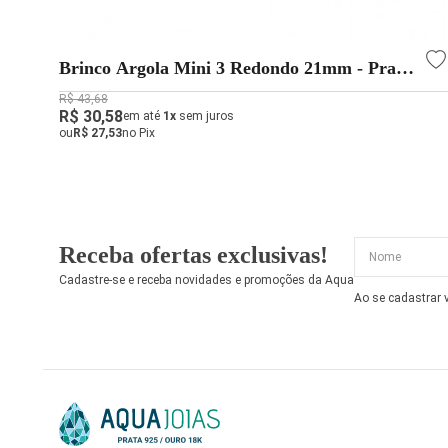
Brinco Argola Mini 3 Redondo 21mm - Prata
925
R$ 43,68
R$ 30,58
em até
1x
sem juros
ou
R$ 27,53
no Pix
Receba ofertas exclusivas!
Cadastre-se e receba novidades e promoções da Aqua
Ao se cadastrar