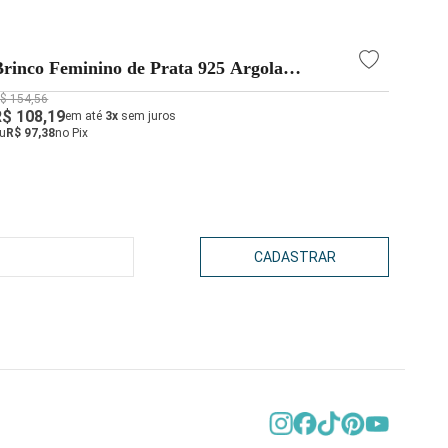
Brinco Feminino de Prata 925 Argola
Brin
Redonda Larga 38mm
Zirc
$ 154,56
R$ 94,
R$ 108,19
R$ 66
em até
3x
sem juros
u
R$ 97,38
no Pix
ou
R$ 5
CADASTRAR