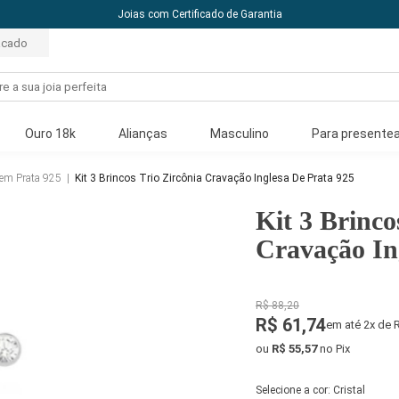
acado
Ouro 18k
Alianças
Masculino
Para presentea
 em Prata 925
|
Kit 3 Brincos Trio Zircônia Cravação Inglesa De Prata 925
Kit 3 Brinco
Cravação In
R$ 88,20
R$ 61,74
em até 2x de 
ou
R$ 55,57
no Pix
Selecione a cor:
Cristal