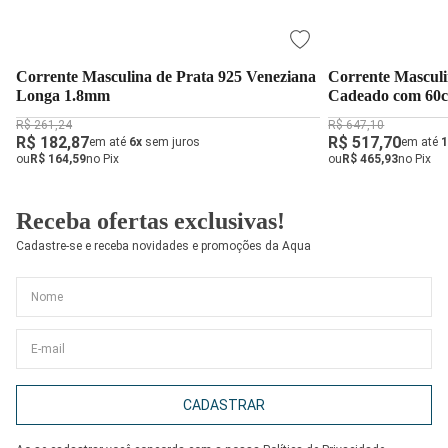
Corrente Masculina de Prata 925 Veneziana
Corrente Masculi
Longa 1.8mm
Cadeado com 60
R$ 261,24
R$ 647,10
R$ 182,87
R$ 517,70
em até
6x
sem juros
em até
1
ou
R$ 164,59
no Pix
ou
R$ 465,93
no Pix
Receba ofertas exclusivas!
Cadastre-se e receba novidades e promoções da Aqua
CADASTRAR