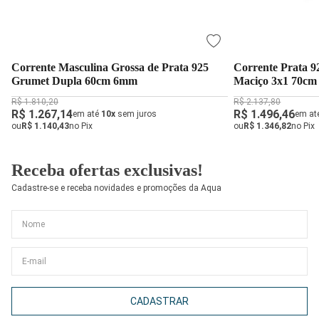
Corrente Masculina Grossa de Prata 925
Corrente Prata 9
Grumet Dupla 60cm 6mm
Maciço 3x1 70c
R$ 1.810,20
R$ 2.137,80
R$ 1.267,14
R$ 1.496,46
em até
10x
sem juros
em at
ou
R$ 1.140,43
no Pix
ou
R$ 1.346,82
no Pix
Receba ofertas exclusivas!
Cadastre-se e receba novidades e promoções da Aqua
CADASTRAR