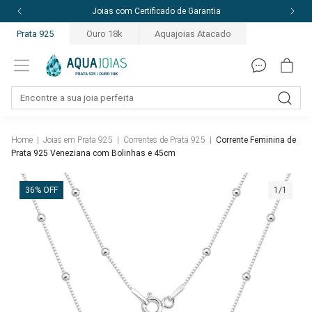
10% off com o cupom: PRIMEIRACOMPRA
Prata 925
Ouro 18k
Aquajoias Atacado
Home
|
Joias em Prata 925
|
Correntes de Prata 925
|
Corrente Feminina de
Prata 925 Veneziana com Bolinhas e 45cm
36% OFF
1/1