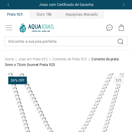
Joias com Certificado de Garantia
Prata 925
Ouro 18k
Aquajoias Atacado
Home
|
Joias em Prata 925
|
Correntes de Prata 925
|
Corrente de prata
3mm x 70cm Grumet Prata 925
36% OFF
1/1