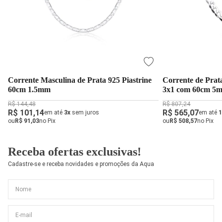
Corrente Masculina de Prata 925 Piastrine
Corrente de Prata
60cm 1.5mm
3x1 com 60cm 5
R$ 144,48
R$ 807,24
R$ 101,14
R$ 565,07
em até
3x
sem juros
em até
1
ou
R$ 91,03
no Pix
ou
R$ 508,57
no Pix
Receba ofertas exclusivas!
Cadastre-se e receba novidades e promoções da Aqua