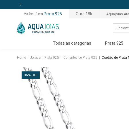
Prata 925
Ouro 18k
Aquajoias At
Você está em:
Todas as categorias
Prata 925
Home
|
Joias em Prata 925
|
Correntes de Prata 925
|
Cordão de Prata
36% OFF