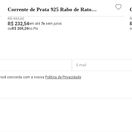
Corrente de Prata 925 Rabo de Rato
Achatada 45cm 2mm
R$ 332,22
R
R$ 232,54
em até
7x
sem juros
ou
R$ 209,29
no Pix
o
 você concorda com a nossa
Política de Privacidade