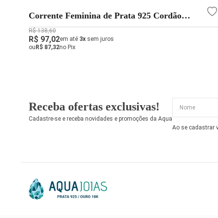
Corrente Feminina de Prata 925 Cordão
Baiano com 45cm e 1mm
R$ 138,60
R$ 97,02
em até
3x
sem juros
ou
R$ 87,32
no Pix
Receba ofertas exclusivas!
Cadastre-se e receba novidades e promoções da Aqua
Ao se cadastrar