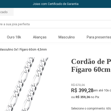
10% off com o cupom: PRIMEIRACOMPRA
acado
Ouro 18k
Alianças
Masculino
Para presentea
 Masculino 3x1 Fígaro 60cm 4,5mm
Cordão de P
Fígaro 60c
R$ 570,36
R$ 399,28
em até 10x 
ou
R$ 359,36
no Pix
Selecione o comprimento:
60