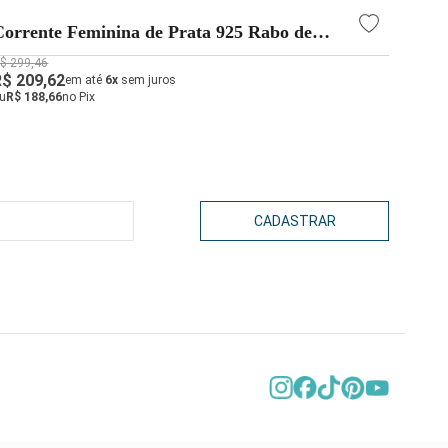
Corrente Feminina de Prata 925 Rabo de
Corr
Rato Redonda 70cm 1mm
com 
$ 299,46
R$ 157
R$ 209,62
R$ 11
em até
6x
sem juros
u
R$ 188,66
no Pix
ou
R$ 9
CADASTRAR