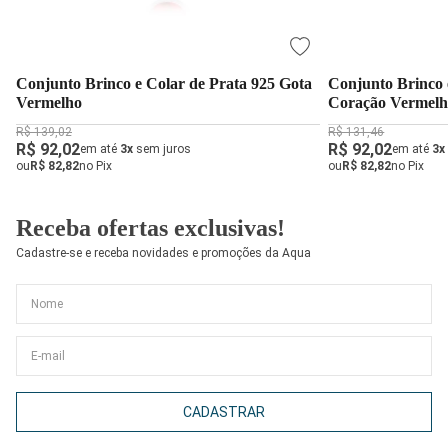
Conjunto Brinco e Colar de Prata 925 Gota
Conjunto Brinco 
Vermelho
Coração Vermel
R$ 139,02
R$ 131,46
R$ 92,02
R$ 92,02
em até
3x
sem juros
em até
3x
ou
R$ 82,82
no Pix
ou
R$ 82,82
no Pix
Receba ofertas exclusivas!
Cadastre-se e receba novidades e promoções da Aqua
CADASTRAR