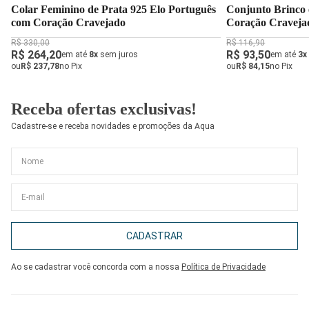
Colar Feminino de Prata 925 Elo Português
Conjunto Brinco 
com Coração Cravejado
Coração Cravej
R$ 330,00
R$ 116,90
R$ 264,20
R$ 93,50
em até
8x
sem juros
em até
3x
ou
R$ 237,78
no Pix
ou
R$ 84,15
no Pix
Receba ofertas exclusivas!
Cadastre-se e receba novidades e promoções da Aqua
CADASTRAR
Ao se cadastrar você concorda com a nossa
Política de Privacidade