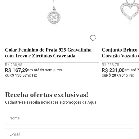
Colar Feminino de Prata 925 Gravatinha
Conjunto Brinco 
com Trevo e Zircônias Cravejada
Coração Vazado 
R$ 238,98
R$ 288,75
R$ 167,29
R$ 231,00
em até
5x
sem juros
em até
7
ou
R$ 150,57
no Pix
ou
R$ 207,90
no Pix
Receba ofertas exclusivas!
Cadastre-se e receba novidades e promoções da Aqua