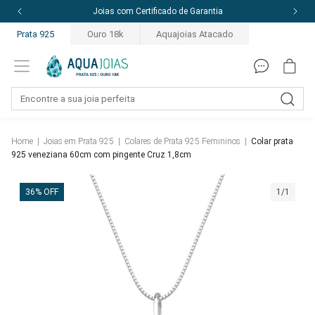
Joias com Certificado de Garantia
Prata 925
Ouro 18k
Aquajoias Atacado
Home
|
Joias em Prata 925
|
Colares de Prata 925 Femininos
|
Colar prata
925 veneziana 60cm com pingente Cruz 1,8cm
36% OFF
1/1