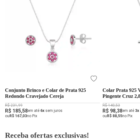
Conjunto Brinco e Colar de Prata 925
Colar Prata 925
Redondo Cravejado Cereja
Pingente Cruz 2,
R$ 231,99
R$ 140,53
R$ 185,58
R$ 98,38
em até
6x
sem juros
em até
3x
ou
R$ 167,03
no Pix
ou
R$ 88,55
no Pix
Receba ofertas exclusivas!