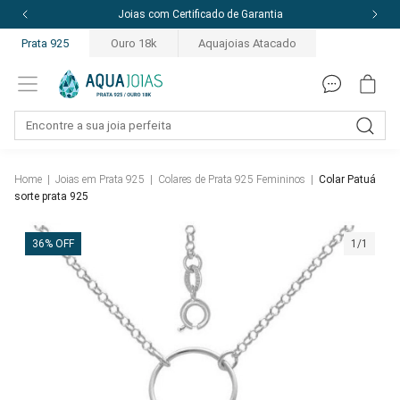
Joias com Certificado de Garantia
Prata 925
Ouro 18k
Aquajoias Atacado
Home
|
Joias em Prata 925
|
Colares de Prata 925 Femininos
|
Colar Patuá
sorte prata 925
36% OFF
1/1