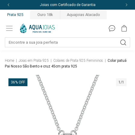
Joias com Certificado de Garantia
Prata 925
Ouro 18k
Aquajoias Atacado
Home
|
Joias em Prata 925
|
Colares de Prata 925 Femininos
|
Colar patuá
Pai Nosso São Bento e cruz 45cm prata 925
36% OFF
1/1