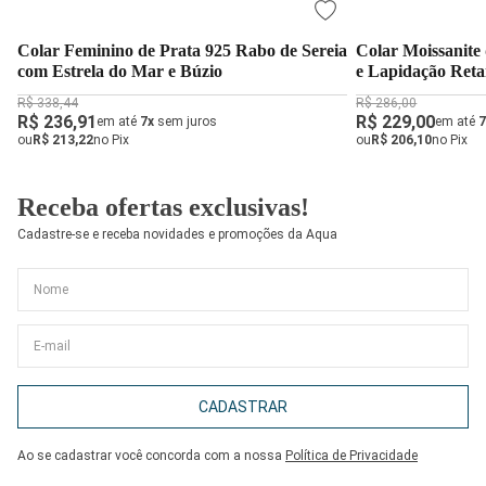
Colar Feminino de Prata 925 Rabo de Sereia
Colar Moissanite
com Estrela do Mar e Búzio
e Lapidação Reta
R$ 338,44
R$ 286,00
R$ 236,91
R$ 229,00
em até
7x
sem juros
em até
7
ou
R$ 213,22
no Pix
ou
R$ 206,10
no Pix
Receba ofertas exclusivas!
Cadastre-se e receba novidades e promoções da Aqua
CADASTRAR
Ao se cadastrar você concorda com a nossa
Política de Privacidade