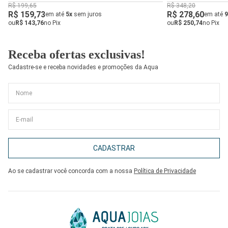
R$ 199,65
R$ 348,20
R$ 159,73
R$ 278,60
em até
5x
sem juros
em até
9
ou
R$ 143,76
no Pix
ou
R$ 250,74
no Pix
Receba ofertas exclusivas!
Cadastre-se e receba novidades e promoções da Aqua
CADASTRAR
Ao se cadastrar você concorda com a nossa
Política de Privacidade