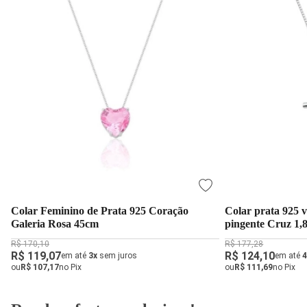
Colar Feminino de Prata 925 Coração
Colar prata 925 
Galeria Rosa 45cm
pingente Cruz 1,
R$ 170,10
R$ 177,28
R$ 119,07
R$ 124,10
em até
3x
sem juros
em até
4
ou
R$ 107,17
no Pix
ou
R$ 111,69
no Pix