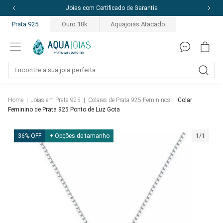
ia
10% off com o cupom: PRIMEIRACOMPRA
Prata 925
Ouro 18k
Aquajoias Atacado
Home
|
Joias em Prata 925
|
Colares de Prata 925 Femininos
|
Colar
Feminino de Prata 925 Ponto de Luz Gota
36% OFF
+ Opções de tamanho
1/1