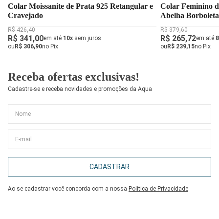
Colar Moissanite de Prata 925 Retangular e
Colar Feminino d
Cravejado
Abelha Borboleta 
R$ 426,40
R$ 379,60
R$ 341,00
R$ 265,72
em até
10x
sem juros
em até
8
ou
R$ 306,90
no Pix
ou
R$ 239,15
no Pix
Receba ofertas exclusivas!
Cadastre-se e receba novidades e promoções da Aqua
CADASTRAR
Ao se cadastrar você concorda com a nossa
Política de Privacidade