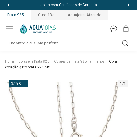
Joias com Certificado de Garantia
Prata 925
Ouro 18k
Aquajoias Atacado
Home
|
Joias em Prata 925
|
Colares de Prata 925 Femininos
|
Colar
coração gato prata 925 pet
37% OFF
1/1