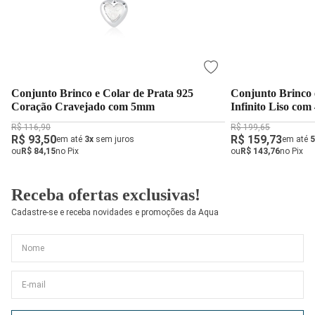
Conjunto Brinco e Colar de Prata 925
Conjunto Brinco 
Coração Cravejado com 5mm
Infinito Liso co
R$ 116,90
R$ 199,65
R$ 93,50
R$ 159,73
em até
3x
sem juros
em até
5
ou
R$ 84,15
no Pix
ou
R$ 143,76
no Pix
Receba ofertas exclusivas!
Cadastre-se e receba novidades e promoções da Aqua