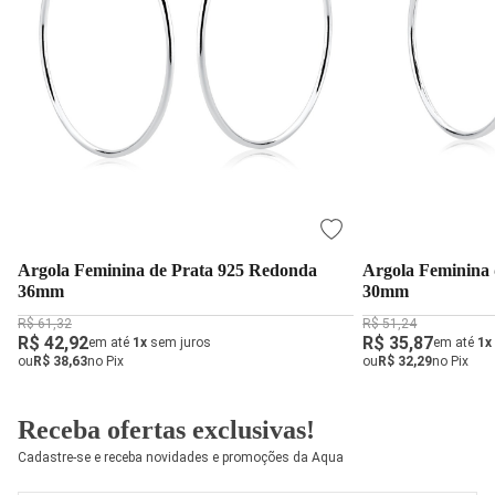
Argola Feminina de Prata 925 Redonda
Argola Feminina
36mm
30mm
R$ 61,32
R$ 51,24
R$ 42,92
R$ 35,87
em até
1x
sem juros
em até
1x
ou
R$ 38,63
no Pix
ou
R$ 32,29
no Pix
Receba ofertas exclusivas!
Cadastre-se e receba novidades e promoções da Aqua