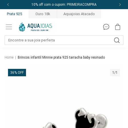
10% off com o cupom: PRIMEIRACOMPRA
Prata 925
Ouro 18k
Aquajoias Atacado
Home
|
Brincos infantil Minnie prata 925 tarracha baby resinado
36% OFF
1/1