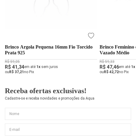
Brinco Argola Pequena 16mm Fio Torcido
Brinco Feminino 
Prata 925
Vazado Médio
R$ 59,05
R$ 59,33
R$ 41,34
R$ 47,46
em até
1x
sem juros
em até
1x
ou
R$ 37,21
no Pix
ou
R$ 42,72
no Pix
Receba ofertas exclusivas!
Cadastre-se e receba novidades e promoções da Aqua