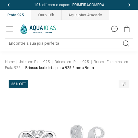
10% off com o cupom: PRIMEIRACOMPRA
Prata 925
Ouro 18k
Aquajoias Atacado
Home
|
Joias em Prata 925
|
Brincos em Prata 925
|
Brincos Femininos em
Prata 925
|
Brincos borboleta prata 925 6mm x 9mm
36% OFF
1/1