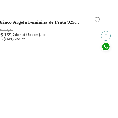
Brinco Argola Feminina de Prata 925
Brinc
Redonda Entrelaçada 15mm
$ 227,47
R$ 78,
R$ 159,24
R$ 54
em até
5x
sem juros
u
R$ 143,32
no Pix
ou
R$ 4
CADASTRAR