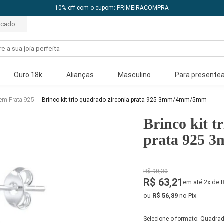
10% off com o cupom: PRIMEIRACOMPRA
acado
Ouro 18k
Alianças
Masculino
Para presentea
 em Prata 925
|
Brinco kit trio quadrado zirconia prata 925 3mm/4mm/5mm
Brinco kit t
prata 925
R$ 90,30
R$ 63,21
em até 2x de 
ou
R$ 56,89
no Pix
Selecione o formato:
Quadra