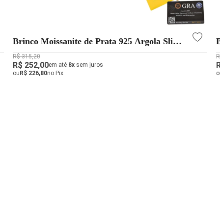
Brinco Moissanite de Prata 925 Argola Slim
Cravejada e Detalhada
R$ 315,20
R
R$ 252,00
em até
8x
sem juros
ou
R$ 226,80
no Pix
o
 você concorda com a nossa
Política de Privacidade