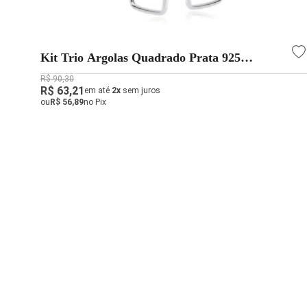
Kit Trio Argolas Quadrado Prata 925
18mm/16mm/14mm
R$ 90,30
R$ 63,21
em até
2x
sem juros
ou
R$ 56,89
no Pix
Receba ofertas exclusivas!
Cadastre-se e receba novidades e promoções da Aqua
Ao se cadastrar