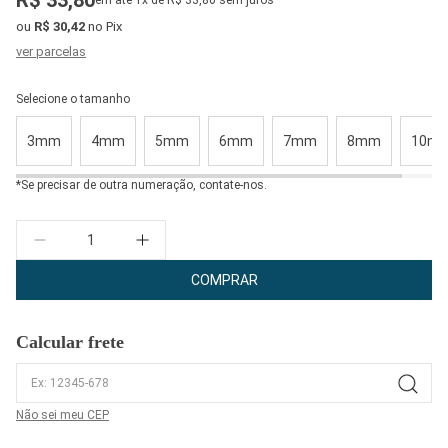
R$ 33,80
em até 1x de R$ 33,80 sem juros
ou
R$ 30,42
no Pix
ver parcelas
Selecione o tamanho
3mm
4mm
5mm
6mm
7mm
8mm
10m
*Se precisar de outra numeração, contate-nos.
Quantidade
COMPRAR
Calcular frete
Não sei meu CEP