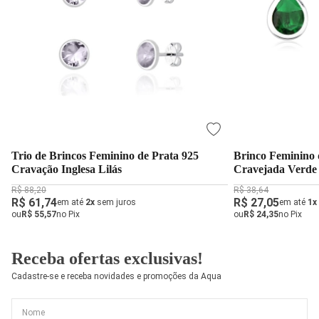
Trio de Brincos Feminino de Prata 925
Brinco Feminino 
Cravação Inglesa Lilás
Cravejada Verde
R$ 88,20
R$ 38,64
R$ 61,74
R$ 27,05
em até
2x
sem juros
em até
1x
ou
R$ 55,57
no Pix
ou
R$ 24,35
no Pix
Receba ofertas exclusivas!
Cadastre-se e receba novidades e promoções da Aqua