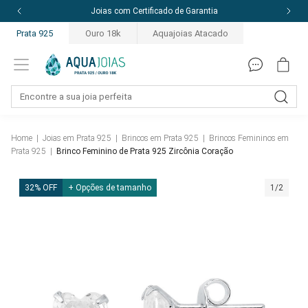
Joias com Certificado de Garantia
Prata 925
Ouro 18k
Aquajoias Atacado
Home
|
Joias em Prata 925
|
Brincos em Prata 925
|
Brincos Femininos em
Prata 925
|
Brinco Feminino de Prata 925 Zircônia Coração
32% OFF
+ Opções de tamanho
1/2