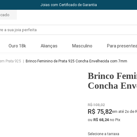
10% off com o cupom: PRIMEIRACOMPRA
acado
Ouro 18k
Alianças
Masculino
Para presentea
 em Prata 925
|
Brinco Feminino de Prata 925 Concha Envelhecida com 7mm
Brinco Femi
Concha Env
R$ 108,32
R$ 75,82
em até 2x de 
ou
R$ 68,24
no Pix
Selecione a tarraxa