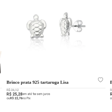
Brinco prata 925 tartaruga Lisa
R$ 36,12
R
R$ 25,28
em até
1x
sem juros
ou
R$ 22,76
no Pix
o