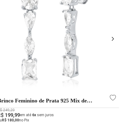
Brinco Feminino de Prata 925 Mix de
Brin
Lapidações com Zircônias
6mm 
$ 249,20
R$ 199
R$ 199,99
R$ 15
em até
6x
sem juros
u
R$ 180,00
no Pix
ou
R$ 1