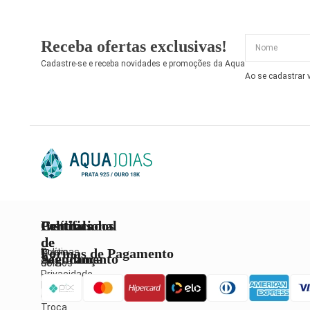
Receba ofertas exclusivas!
Cadastre-se e receba novidades e promoções da Aqua
Ao se cadastrar
Institucional
Políticas
Central
Certificados
de
de
Formas de Pagamento
Quem
Políticas
Atendimento
Segurança
Somos
de
Privacidade
Política
Fale
de
Conosco
Troca