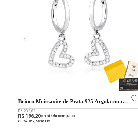
Brinco Moissanite de Prata 925 Argola com
Coração Cravejado
R$ 232,80
R$ 186,20
em até
6x
sem juros
ou
R$ 167,58
no Pix