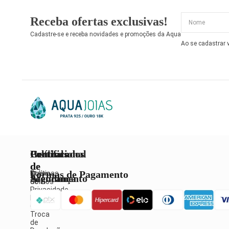
Receba ofertas exclusivas!
Cadastre-se e receba novidades e promoções da Aqua
Ao se cadastrar
Institucional
Políticas
Central
Certificados
de
de
Formas de Pagamento
Quem
Políticas
Atendimento
Segurança
Somos
de
Privacidade
Política
Fale
de
Conosco
Troca
de