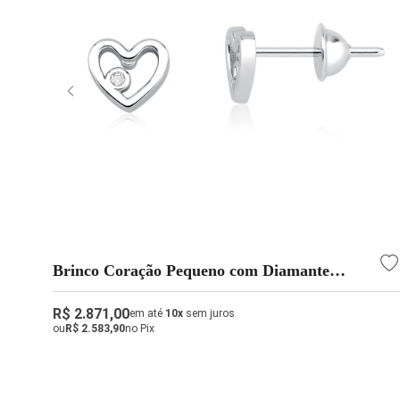
Brinco Coração Pequeno com Diamante
Delicado
R$ 2.871,00
em até
10x
sem juros
ou
R$ 2.583,90
no Pix