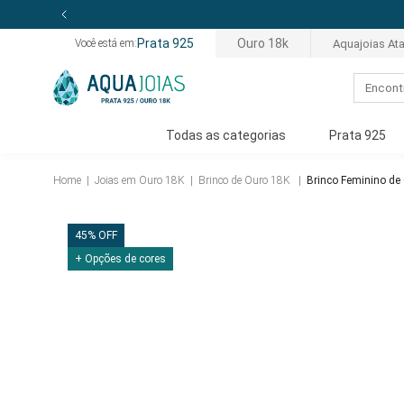
Prata 925
Ouro 18k
Aquajoias At
Você está em:
Todas as categorias
Prata 925
Home
|
Joias em Ouro 18K
|
Brinco de Ouro 18K
|
Brinco Feminino de
45% OFF
+ Opções de cores