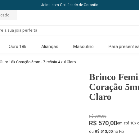
10% off com o cupom: PRI
acado
Ouro 18k
Alianças
Masculino
Para presentea
 Ouro 18k Coração 5mm - Zircônia Azul Claro
Brinco Femi
Coração 5mm
Claro
R$ 939,00
R$ 570,00
em até 10x 
ou
R$ 513,00
no Pix