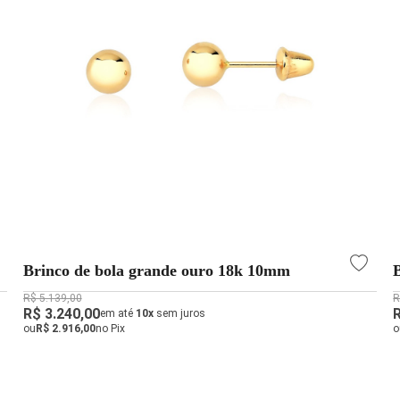
Brinco de bola grande ouro 18k 10mm
R$ 5.139,00
R
R$ 3.240,00
em até
10x
sem juros
ou
R$ 2.916,00
no Pix
o