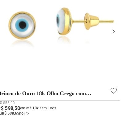
Brinco de Ouro 18k Olho Grego com
Brin
Madrepérola
Rubi
$ 855,00
R$ 1.0
R$ 598,50
R$ 74
em até
10x
sem juros
u
R$ 538,65
no Pix
ou
R$ 6