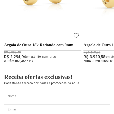
Argola de Ouro 18k Redonda com 9mm
Argola de Ouro 
R$ 2.993,40
R$ 5.113,80
R$ 2.294,94
R$ 3.920,58
em até
10x
sem juros
em at
ou
R$ 2.065,45
no Pix
ou
R$ 3.528,53
no Pix
Receba ofertas exclusivas!
Cadastre-se e receba novidades e promoções da Aqua