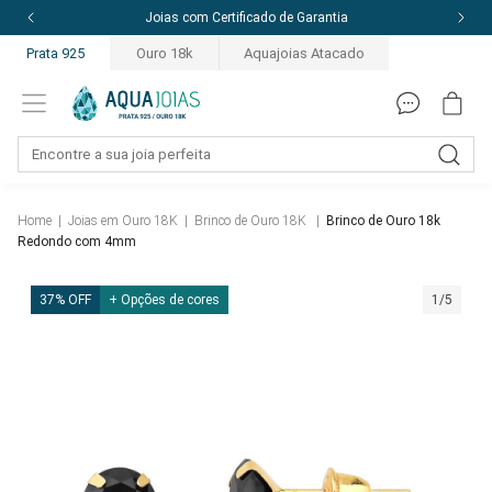
do de Garantia
10% off com o cupom: PRI
Prata 925
Ouro 18k
Aquajoias Atacado
Home
|
Joias em Ouro 18K
|
Brinco de Ouro 18K
|
Brinco de Ouro 18k
Redondo com 4mm
37% OFF
+ Opções de cores
1/5