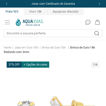
Joias com Certificado de Garantia
Prata 925
Ouro 18k
Aquajoias Atacado
Home
|
Joias em Ouro 18K
|
Brinco de Ouro 18K
|
Brinco de Ouro 18k
Redondo com 3mm
37% OFF
+ Opções de cores
1/6