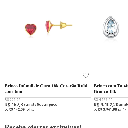
Brinco Infantil de Ouro 18k Coração Rubi
Brinco com Topá
com 3mm
Branco 18k
R$ 205,92
R$ 4.593,60
R$ 157,87
R$ 4.402,20
em até
5x
sem juros
em at
ou
R$ 142,09
no Pix
ou
R$ 3.961,98
no Pix
Receba ofertas exclusivas!