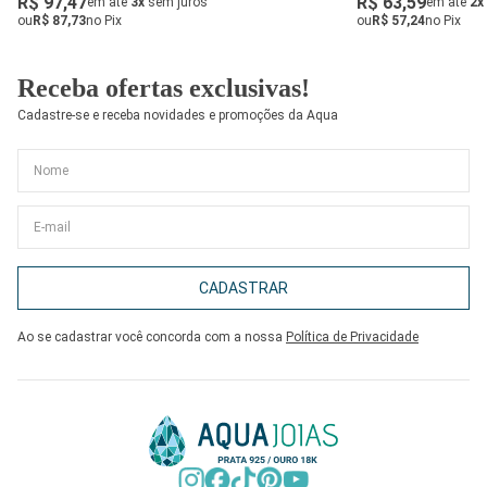
R$ 97,47
R$ 63,59
em até
3x
sem juros
em até
2x
ou
R$ 87,73
no Pix
ou
R$ 57,24
no Pix
Receba ofertas exclusivas!
Cadastre-se e receba novidades e promoções da Aqua
CADASTRAR
Ao se cadastrar você concorda com a nossa
Política de Privacidade