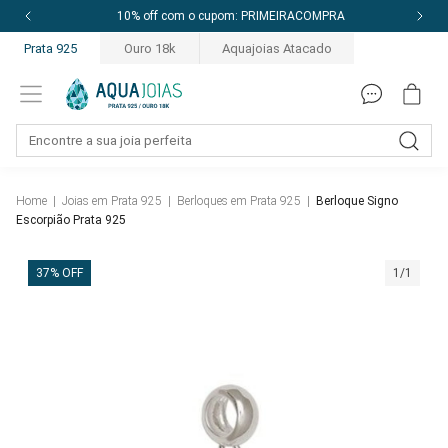
10% off com o cupom: PRIMEIRACOMPRA
Prata 925
Ouro 18k
Aquajoias Atacado
Home
|
Joias em Prata 925
|
Berloques em Prata 925
|
Berloque Signo
Escorpião Prata 925
37% OFF
1/1