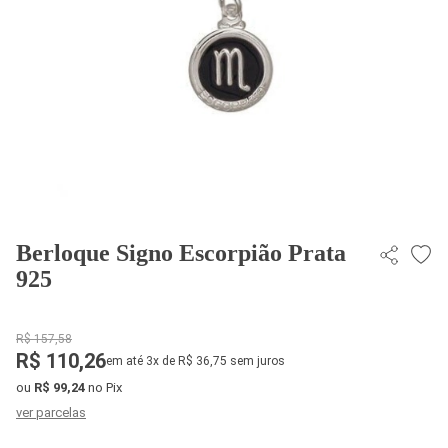
Berloque Signo Escorpião Prata
925
R$ 157,58
R$ 110,26
em até 3x de R$ 36,75 sem juros
ou
R$ 99,24
no Pix
ver parcelas