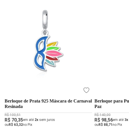
Berloque de Prata 925 Máscara de Carnaval
Berloque para Pul
Resinada
Paz
R$ 100,51
R$ 140,00
R$ 70,35
R$ 98,56
em até
2x
sem juros
em até
3x
ou
R$ 63,32
no Pix
ou
R$ 88,71
no Pix