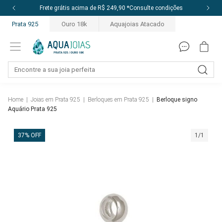
s acima de R$ 249,90 *Consulte condições
1
Prata 925
Ouro 18k
Aquajoias Atacado
Home
|
Joias em Prata 925
|
Berloques em Prata 925
|
Berloque signo
Aquário Prata 925
37% OFF
1/1