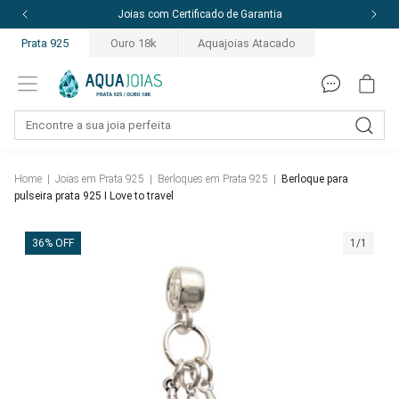
Joias com Certificado de Garantia
Prata 925
Ouro 18k
Aquajoias Atacado
Home
|
Joias em Prata 925
|
Berloques em Prata 925
|
Berloque para
pulseira prata 925 I Love to travel
36% OFF
1/1