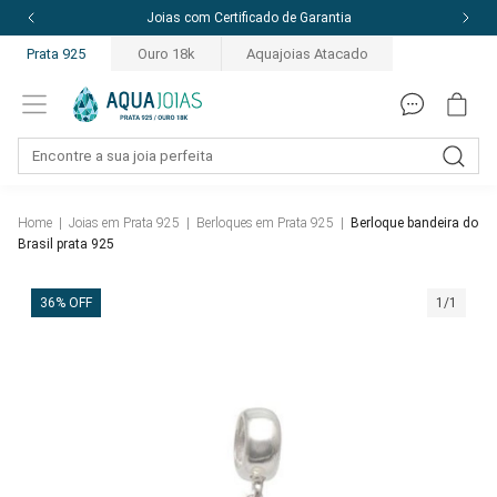
Joias com Certificado de Garantia
Prata 925
Ouro 18k
Aquajoias Atacado
Home
|
Joias em Prata 925
|
Berloques em Prata 925
|
Berloque bandeira do
Brasil prata 925
36% OFF
1/1