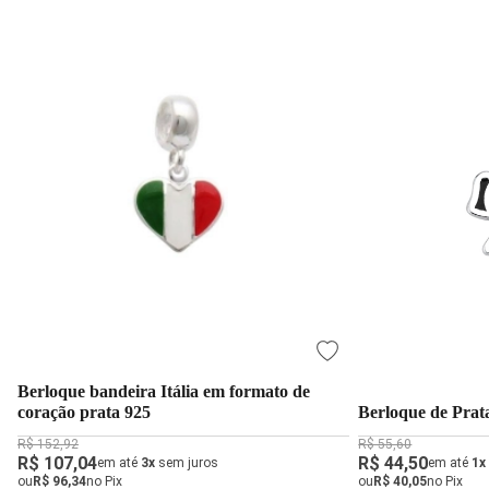
Berloque bandeira Itália em formato de
coração prata 925
Berloque de Prat
R$ 152,92
R$ 55,60
R$ 107,04
R$ 44,50
em até
3x
sem juros
em até
1x
ou
R$ 96,34
no Pix
ou
R$ 40,05
no Pix