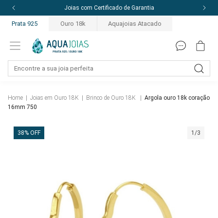
Joias com Certificado de Garantia
Prata 925
Ouro 18k
Aquajoias Atacado
Home
|
Joias em Ouro 18K
|
Brinco de Ouro 18K
|
Argola ouro 18k coração
16mm 750
38% OFF
1/3