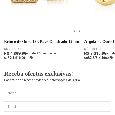
Brinco de Ouro 18k Pavê Quadrado 12mm
Argola de Ouro 
R$ 7.671,70
R$ 3.933,90
R$ 4.899,99
R$ 3.015,99
em até
10x
sem juros
em at
ou
R$ 4.410,00
no Pix
ou
R$ 2.714,40
no Pix
Receba ofertas exclusivas!
Cadastre-se e receba novidades e promoções da Aqua