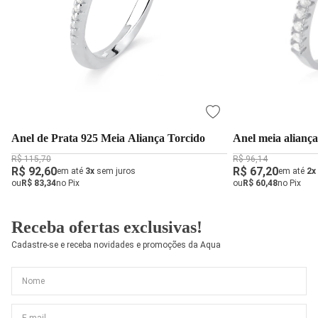
Anel de Prata 925 Meia Aliança Torcido
Anel meia alianç
R$ 115,70
R$ 96,14
R$ 92,60
R$ 67,20
em até
3x
sem juros
em até
2x
ou
R$ 83,34
no Pix
ou
R$ 60,48
no Pix
Receba ofertas exclusivas!
Cadastre-se e receba novidades e promoções da Aqua