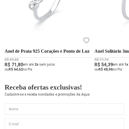
Anel de Prata 925 Corações e Ponto de Luz
R$ 89,80
R$ 77,70
R$ 71,80
R$ 54,39
em até
2x
sem juros
em até
1x
ou
R$ 64,62
no Pix
ou
R$ 48,96
no Pix
Receba ofertas exclusivas!
Cadastre-se e receba novidades e promoções da Aqua