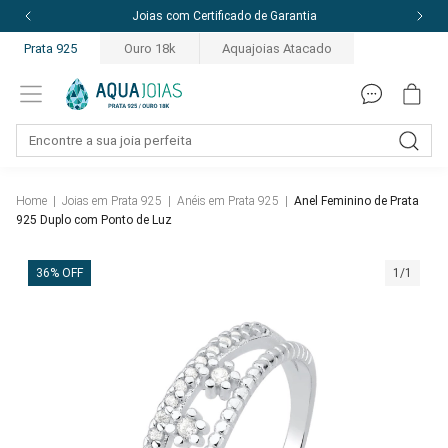
Joias com Certificado de Garantia
Prata 925
Ouro 18k
Aquajoias Atacado
Home
|
Joias em Prata 925
|
Anéis em Prata 925
|
Anel Feminino de Prata
925 Duplo com Ponto de Luz
36% OFF
1/1