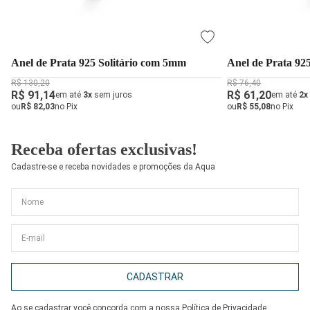
Anel de Prata 925 Solitário com 5mm
Anel de Prata 92
R$ 130,20
R$ 76,40
R$ 91,14
R$ 61,20
em até
3x
sem juros
em até
2x
ou
R$ 82,03
no Pix
ou
R$ 55,08
no Pix
Receba ofertas exclusivas!
Cadastre-se e receba novidades e promoções da Aqua
CADASTRAR
Ao se cadastrar você concorda com a nossa
Política de Privacidade