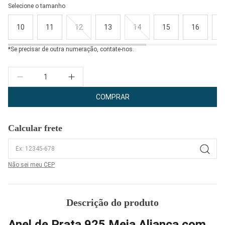
Selecione o tamanho
10
11
12
13
14
15
16
1
*Se precisar de outra numeração, contate-nos.
Quantidade
COMPRAR
Calcular frete
Não sei meu CEP
Descrição do produto
Anel de Prata 925 Meia Aliança com