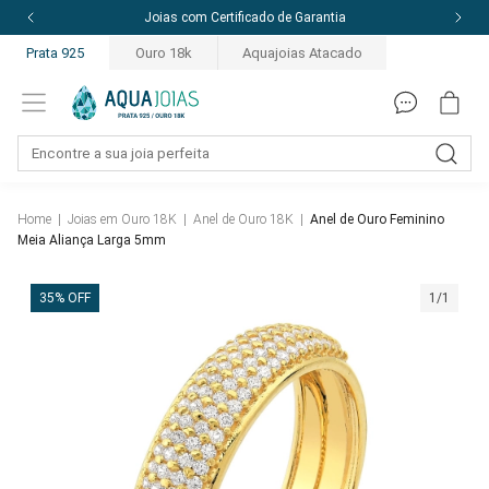
Joias com Certificado de Garantia
Prata 925
Ouro 18k
Aquajoias Atacado
Home
|
Joias em Ouro 18K
|
Anel de Ouro 18K
|
Anel de Ouro Feminino
Meia Aliança Larga 5mm
35% OFF
1/1