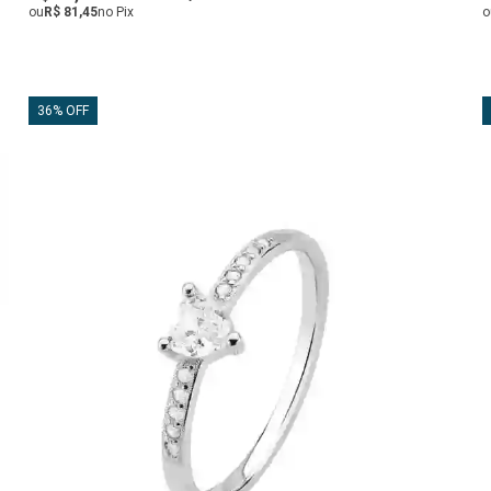
ou
R$ 81,45
no Pix
o
36% OFF