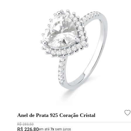
Anel de Prata 925 Coração Cristal
R$ 283,50
R$ 226,80
em até
7x
sem juros