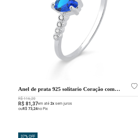
Anel de prata 925 solitario Coração com
pedras de zircônias Azul
R$ 116,20
R$ 81,37
em até
2x
sem juros
ou
R$ 73,24
no Pix
37% OFF