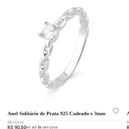
Anel Solitário de Prata 925 Cadeado e 3mm
R$ 113,10
R
R$ 90,50
em até
3x
sem juros