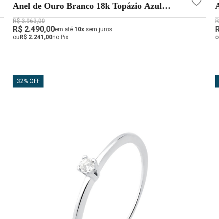
Anel de Ouro Branco 18k Topázio Azul
Quadrado
R$ 3.963,00
R
R$ 2.490,00
em até
10x
sem juros
ou
R$ 2.241,00
no Pix
o
32% OFF