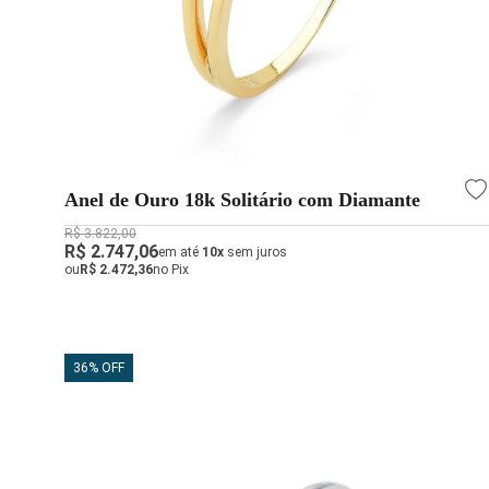
Anel de Ouro 18k Solitário com Diamante
R$ 3.822,00
R$ 2.747,06
em até
10x
sem juros
ou
R$ 2.472,36
no Pix
36% OFF