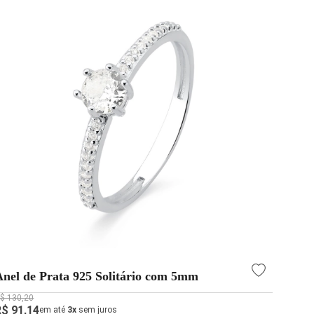
Anel de Prata 925 Solitário com 5mm
$ 130,20
R$ 91,14
em até
3x
sem juros