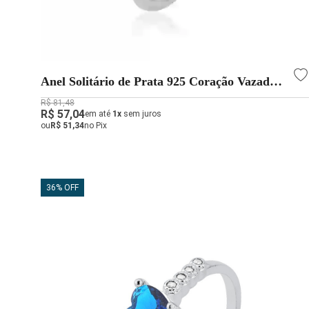
Anel Solitário de Prata 925 Coração Vazado
com Zircônias
R$ 81,48
R$ 57,04
em até
1x
sem juros
ou
R$ 51,34
no Pix
36% OFF