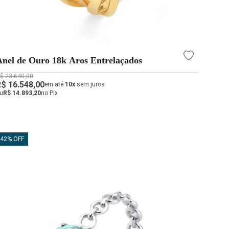
Anel de Ouro 18k Aros Entrelaçados
$ 23.640,00
R$ 16.548,00
em até
10x
sem juros
u
R$ 14.893,20
no Pix
42% OFF