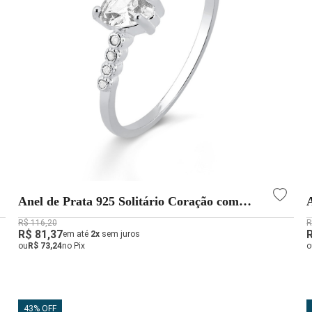
Anel de Prata 925 Solitário Coração com
Pedras de Zircônias Cristal
R$ 116,20
R
R$ 81,37
em até
2x
sem juros
ou
R$ 73,24
no Pix
o
43% OFF