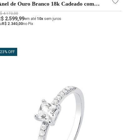
Anel de Ouro Branco 18k Cadeado com
Esmeralda Quadrada 3.4mm
$ 4.173,00
R$ 2.599,99
em até
10x
sem juros
u
R$ 2.340,00
no Pix
23% OFF