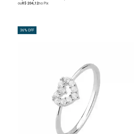
ou
R$ 204,12
no Pix
36% OFF