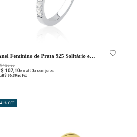
Anel Feminino de Prata 925 Solitário e
Zircônia Quadrada
$ 126,35
R$ 107,10
em até
3x
sem juros
u
R$ 96,39
no Pix
41% OFF