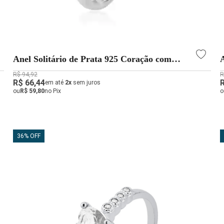
Anel Solitário de Prata 925 Coração com
Zircônias
R$ 94,92
R
R$ 66,44
em até
2x
sem juros
ou
R$ 59,80
no Pix
o
36% OFF