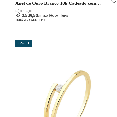
Anel de Ouro Branco 18k Cadeado com
Topázio Azul Quadrado 3.4mm
R$ 3.585,00
R$ 2.509,50
em até
10x
sem juros
ou
R$ 2.258,55
no Pix
35% OFF