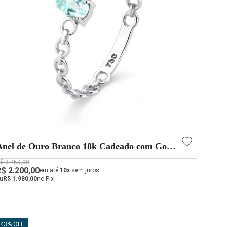
Anel de Ouro Branco 18k Cadeado com Gota
Azul Topázio
$ 3.459,00
R$ 2.200,00
em até
10x
sem juros
u
R$ 1.980,00
no Pix
43% OFF