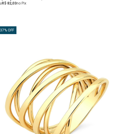
u
R$ 82,03
no Pix
37% OFF