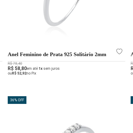
Anel Feminino de Prata 925 Solitário 2mm
R$ 78,40
R
R$ 58,80
em até
1x
sem juros
ou
R$ 52,92
no Pix
o
36% OFF