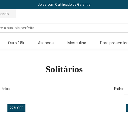
Joias com Certificado de Garantia
acado
Ouro 18k
Alianças
Masculino
Para presentea
Solitários
Exibir
itários
27% OFF