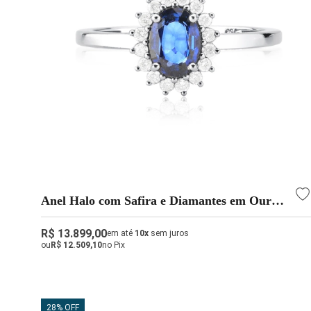
Anel Halo com Safira e Diamantes em Ouro
Branco 18k | Alta Joalheria
R$ 13.899,00
em até
10x
sem juros
ou
R$ 12.509,10
no Pix
28% OFF