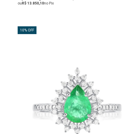
ou
R$ 13.850,10
no Pix
10% OFF