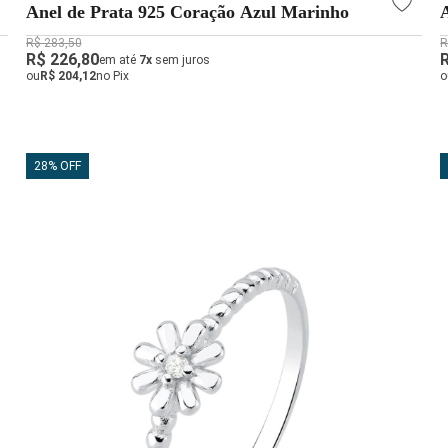
Anel de Prata 925 Coração Azul Marinho
R$ 283,50
R
R$ 226,80
em até
7x
sem juros
ou
R$ 204,12
no Pix
o
28% OFF