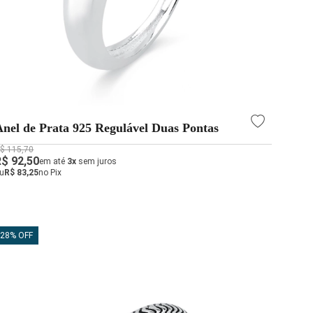
Anel de Prata 925 Regulável Duas Pontas
$ 115,70
R$ 92,50
em até
3x
sem juros
u
R$ 83,25
no Pix
28% OFF