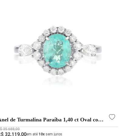
Anel de Turmalina Paraíba 1,40 ct Oval com
Diamantes em Ouro Branco 18K | Aqua Joias
$ 35.688,00
R$ 32.119,00
em até
10x
sem juros