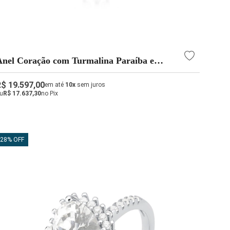
Anel Coração com Turmalina Paraíba e
Diamantes em Ouro Branco 18k | Alta
Joalheria
R$ 19.597,00
em até
10x
sem juros
u
R$ 17.637,30
no Pix
28% OFF