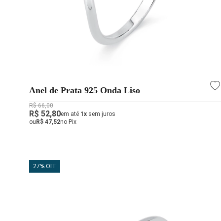
Anel de Prata 925 Onda Liso
R$ 66,00
R$ 52,80
em até
1x
sem juros
ou
R$ 47,52
no Pix
27% OFF