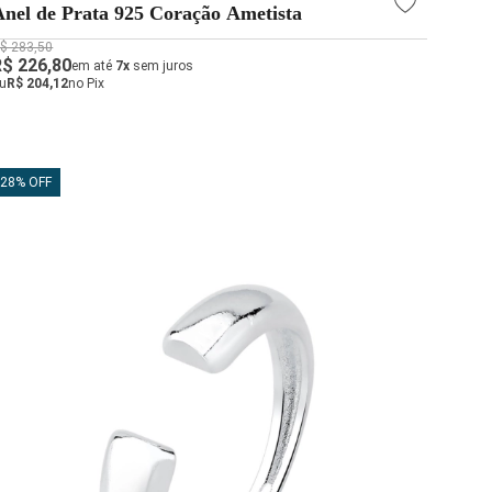
Anel de Prata 925 Coração Ametista
$ 283,50
R$ 226,80
em até
7x
sem juros
u
R$ 204,12
no Pix
28% OFF