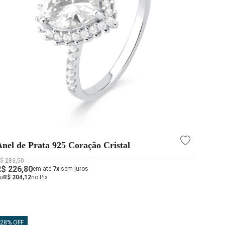
Anel de Prata 925 Coração Cristal
$ 283,50
R$ 226,80
em até
7x
sem juros
u
R$ 204,12
no Pix
28% OFF