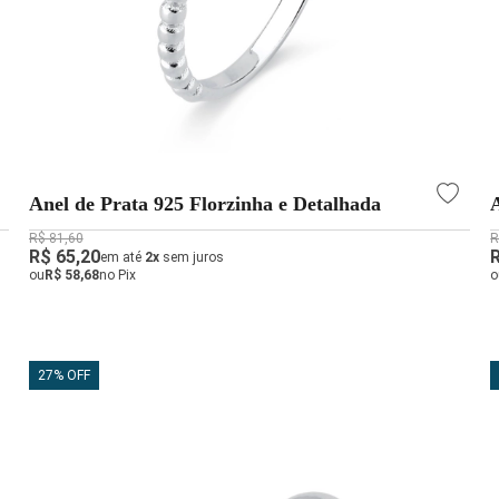
Anel de Prata 925 Florzinha e Detalhada
R$ 81,60
R
R$ 65,20
em até
2x
sem juros
ou
R$ 58,68
no Pix
o
27% OFF