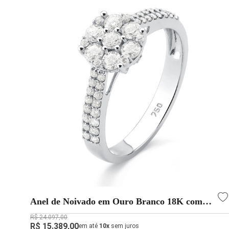
Anel de Noivado em Ouro Branco 18K com
Diamantes Naturais 0,84ct
R$ 24.097,00
R$ 15.389,00
em até
10x
sem juros