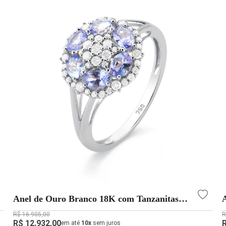
Anel de Ouro Branco 18K com Tanzanitas
Naturais 0,96 ct e Diamantes 0,39 ct | Aqua
R$ 16.905,00
R
Joias
R$ 12.932,00
em até
10x
sem juros