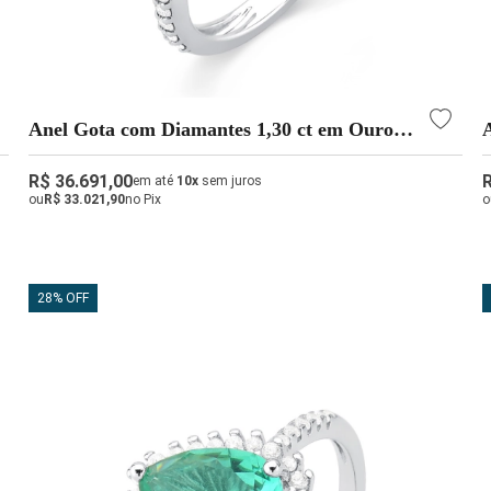
Anel Gota com Diamantes 1,30 ct em Ouro
Branco 18k
R$ 36.691,00
em até
10x
sem juros
ou
R$ 33.021,90
no Pix
o
28% OFF