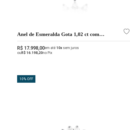
Anel de Esmeralda Gota 1,02 ct com
Diamantes em Ouro Branco 18K
R$ 17.998,00
em até
10x
sem juros
ou
R$ 16.198,20
no Pix
10% OFF