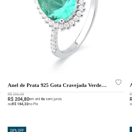
Anel de Prata 925 Gota Cravejada Verde
Água
R$ 256,00
R
R$ 204,80
em até
6x
sem juros
ou
R$ 184,32
no Pix
o
28% OFF