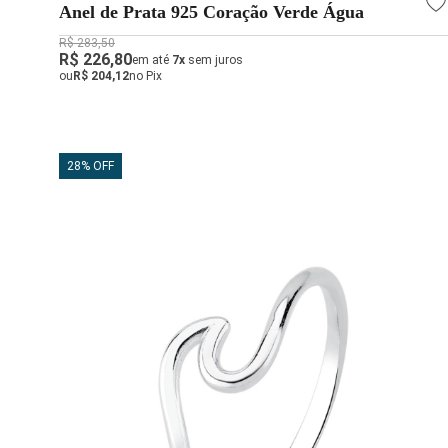
Anel de Prata 925 Coração Verde Água
R$ 283,50
R$ 226,80
em até
7x
sem juros
ou
R$ 204,12
no Pix
28% OFF