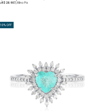
u
R$ 28.907,10
no Pix
10% OFF