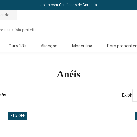
Joias com Certificado de Garantia
acado
Ouro 18k
Alianças
Masculino
Para presentea
Anéis
Exibir
néis
31% OFF