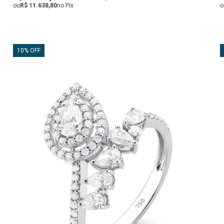
ou
R$ 11.638,80
no Pix
o
10% OFF